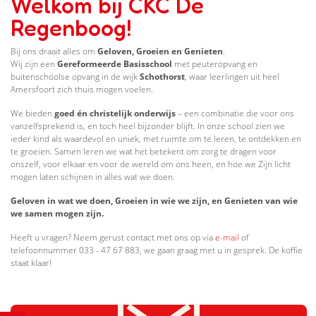
Welkom bij CKC De
Regenboog!
Bij ons draait alles om
Geloven, Groeien en Genieten
.
Wij zijn een
Gereformeerde Basisschool
met peuteropvang en
buitenschoolse opvang in de wijk
Schothorst
, waar leerlingen uit heel
Amersfoort zich thuis mogen voelen.
We bieden
goed én christelijk onderwijs
– een combinatie die voor ons
vanzelfsprekend is, en toch heel bijzonder blijft. In onze school zien we
ieder kind als waardevol en uniek, met ruimte om te leren, te ontdekken en
te groeien. Samen leren we wat het betekent om zorg te dragen voor
onszelf, voor elkaar en voor de wereld om ons heen, en hoe we Zijn licht
mogen laten schijnen in alles wat we doen.
Geloven in wat we doen, Groeien in wie we zijn, en Genieten van wie
we samen mogen zijn.
Heeft u vragen? Neem gerust contact met ons op via
e-mail
of
telefoonnummer 033 - 47 67 883, we gaan graag met u in gesprek. De koffie
staat klaar!